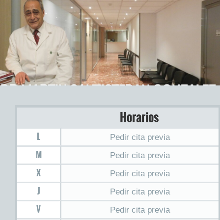
DR MARTIN SANTISTEBAN GONZALEZ
Horarios
Médico especialista en Urología, Andrología y Medicina Sexual
L
Pedir cita previa
M
Pedir cita previa
X
Pedir cita previa
J
Pedir cita previa
V
Pedir cita previa