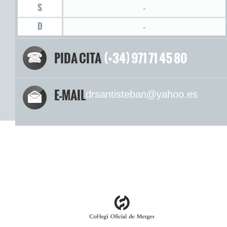
S
-
D
-
PIDA CITA
(+34) 971 71 45 80
E-MAIL
drsantisteban@yahoo.es